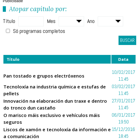
Publicidade
Atopar capítulo por:
Título
Mes
Ano
Só programas completos
BUSCAR
Título
Data
10/02/2017
Pan tostado e grupos electróxenos
11:45
Tecnoloxía na industria química e estufas de
03/02/2017
pellets
11:45
Innovación na elaboración dun traxe e dentro
27/01/2017
do tronco dun castaño
11:45
O marisco máis exclusivo e vehículos máis
06/01/2017
seguros
19:50
Liscos de xamón e tecnoloxía da información e
15/12/2016
a comunicación
18:45