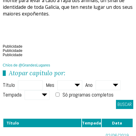
monte para levar a cabo a rapa dos animais, un sinal de
identidade de toda Galicia, que ten neste lugar un dos seus
maiores expoñentes.
Publicidade
Publicidade
Publicidade
Chíos de @GrandesLugares
Atopar capítulo por:
Título
Mes
Ano
Tempada
Só programas completos
BUSCAR
Título
Tempada
Data
02/06/2019