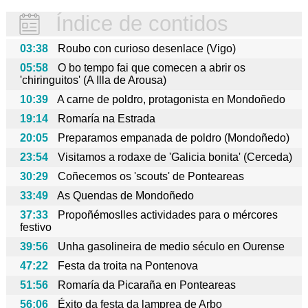
Índice de contidos
03:38
Roubo con curioso desenlace (Vigo)
05:58
O bo tempo fai que comecen a abrir os
'chiringuitos' (A Illa de Arousa)
10:39
A carne de poldro, protagonista en Mondoñedo
19:14
Romaría na Estrada
20:05
Preparamos empanada de poldro (Mondoñedo)
23:54
Visitamos a rodaxe de 'Galicia bonita' (Cerceda)
30:29
Coñecemos os 'scouts' de Ponteareas
33:49
As Quendas de Mondoñedo
37:33
Propoñémoslles actividades para o mércores
festivo
39:56
Unha gasolineira de medio século en Ourense
47:22
Festa da troita na Pontenova
51:56
Romaría da Picaraña en Ponteareas
56:06
Éxito da festa da lamprea de Arbo