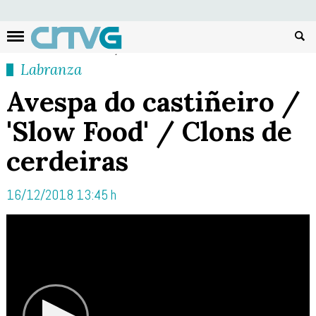
Busc
Labranza
Avespa do castiñeiro /
'Slow Food' / Clons de
cerdeiras
16/12/2018 13:45 h