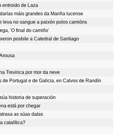
o entroido de Laza
darías máis grandes da Mariña lucense
e leva no sangue a paixón polos camións
ga, 'O final do camiño'
ixeron posbile a Catedral de Santiago
 Arousa
na Trevinca por mor da neve
s de Portugal e de Galicia, en Calvos de Randín
úa historia de superación
ena está por chegar
 atrasa as súas datas
 catalítica?