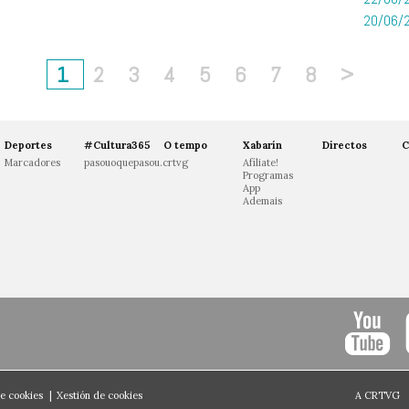
20/06/2
1
2
3
4
5
6
7
8
>
Deportes
#Cultura365
O tempo
Xabarín
Directos
C
Marcadores
pasouoquepasou.crtvg
Afíliate!
Programas
App
Ademais
de cookies
|
Xestión de cookies
A CRTVG