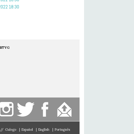
022 18:30
RTVG
//
Galego
|
Español
|
English
|
Português