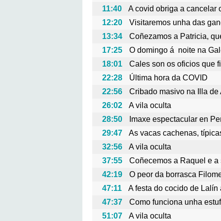
11:40
A covid obriga a cancelar 
12:20
Visitaremos unha das gan
13:34
Coñezamos a Patricia, qu
17:25
O domingo á noite na Gale
18:01
Cales son os oficios que f
22:28
Última hora da COVID
22:56
Cribado masivo na Illa de
26:02
A vila oculta
28:50
Imaxe espectacular en Pe
29:47
As vacas cachenas, típica
32:56
A vila oculta
37:55
Coñecemos a Raquel e a s
42:19
O peor da borrasca Filom
47:11
A festa do cocido de Lalín
47:37
Como funciona unha estufa
51:07
A vila oculta