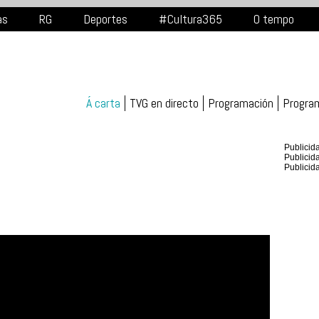
as
RG
Deportes
#Cultura365
O tempo
Á carta
TVG en directo
Programación
Progra
Publicid
Publicid
Publicid