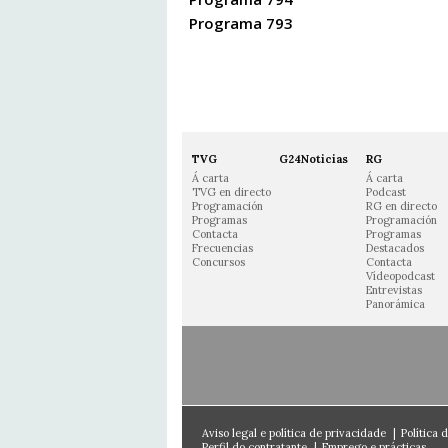
Programa 793
TVG
G24Noticias
RG
Á carta
Á carta
TVG en directo
Podcast
Programación
RG en directo
Programas
Programación
Contacta
Programas
Frecuencias
Destacados
Concursos
Contacta
Vídeopodcast
Entrevistas
Panorámica
Aviso legal e política de privacidade
|
Política 
Perfil do contratante
|
Emprego e prácticas