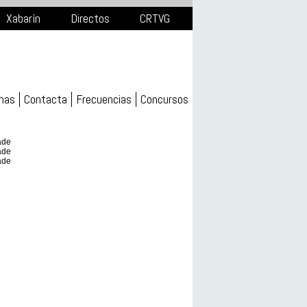
Xabarín
Directos
CRTVG
mas
Contacta
Frecuencias
Concursos
ade
ade
ade