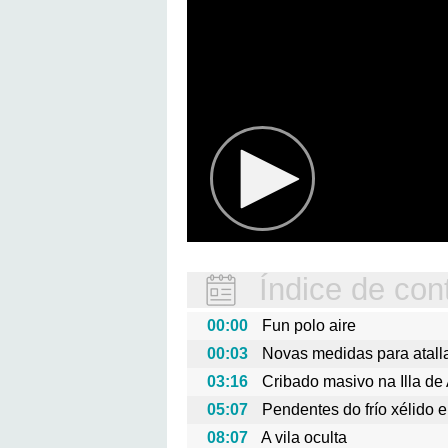
Índice de con
00:00
Fun polo aire
00:03
Novas medidas para atall
03:16
Cribado masivo na Illa de
05:07
Pendentes do frío xélido 
08:07
A vila oculta