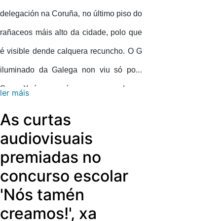
delegación na Coruña, no último piso do
rañaceos máis alto da cidade, polo que
é visible dende calquera recuncho. O G
iluminado da Galega non viu só polo
San Xoán, senón para quedarse:
ler máis
Iluminarase cada noite durante todo o
As curtas
ano.
audiovisuais
premiadas no
concurso escolar
'Nós tamén
creamos!', xa