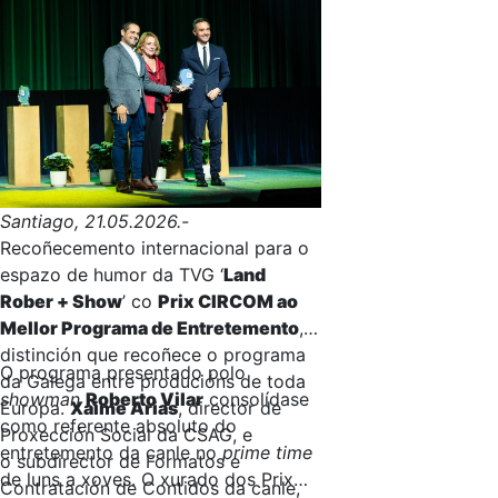
Santiago, 21.05.2026.-
Recoñecemento internacional para o
espazo de humor da TVG ‘
Land
Rober + Show
’ co
Prix CIRCOM ao
Mellor Programa de Entretemento
,
distinción que recoñece o programa
O programa presentado polo
da Galega entre producións de toda
showman
Roberto Vilar
consolídase
Europa.
Xaime Arias
, director de
como referente absoluto do
Proxección Social da CSAG, e
entretemento da canle no
prime time
o subdirector de Formatos e
de luns a xoves. O xurado dos Prix
Contratación de Contidos da canle,