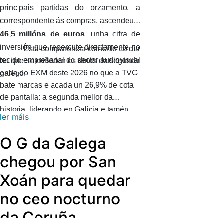
principais partidas do orzamento, a
correspondente ás compras, ascendeu a
46,5 millóns de euros
, unha cifra de
inversión que repercute directamente no
Esta comparencia coincide co día
tecido empresarial do sector audiovisual
no que se coñecen os datos da segunda
onda do EXM deste 2026 no que a TVG
galego.
bate marcas e acada un 26,9% de cota
de pantalla: a segunda mellor da
historia, liderando en Galicia e tamén
ler máis
entre as autonómicas. Pola súa banda a
Radio Galega segue a ser a radio
O G da Galega
pública líder en Galicia, case duplicando
chegou por San
a RNE (51.000). A Radio Galega
medrou case un 20% (19,3) nesta
Xoán para quedar
segunda onda do EXM do ano e sitúase
no ceo nocturno
nos 111.000 oíntes. Sumando a Radio
Galega Música, as emisoras da
da Coruña