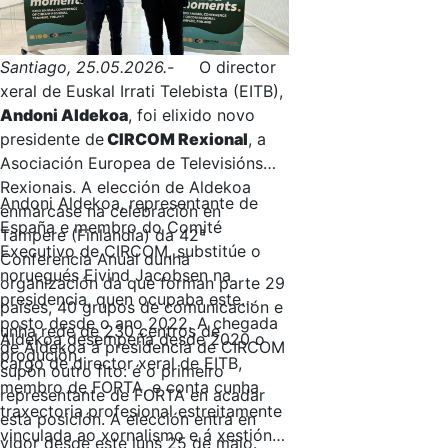
Santiago, 25.05.2026.-
O director
xeral de Euskal Irrati Telebista (EITB),
Andoni Aldekoa
, foi elixido novo
presidente de
CIRCOM Rexional
, a
Asociación Europea de Televisións
Rexionais. A elección de Aldekoa
Andoni Aldekoa, representante de
enmárcase na celebración en
España e membro do Comité
Tampere (Finlandia) da 42ª
Executivo de CIRCOM, substitúe o
Conferencia Anual dunha
noruegués Eivind Jacobsen na
organización da que forman parte 29
presidencia, quen ocupaba este
países, 40 grupos de comunicación e
posto desde o ano 2022. A chegada
unha rede de 230 centros de
Aldekoa desempeña desde 2020 o
de Aldekoa á presidencia de CIRCOM
produción.
cargo de director xeral de EITB,
supón outro fito: é o primeiro
membro de FORTA, e conta cunha
representante de FORTA en acadar
traxectoria profesional estreitamente
esta posición. A elección entra en
vinculada ao xornalismo e á xestión
vigor desde este luns 25 de maio.