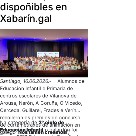
dispoñibles en
Xabarín.gal
Santiago, 16.06.2026.-
Alumnos de
Educación Infantil e Primaria de
centros escolares de Vilanova de
Arousa, Narón, A Coruña, O Vicedo,
Cerceda, Guillarei, Frades e Verín
recolleron os premios do concurso
Na categoría de
2º ciclo de
de curtametraxes de animación en
Educación Infantil
o galardón foi
galego ‘
Nós tamén creamos!
’,