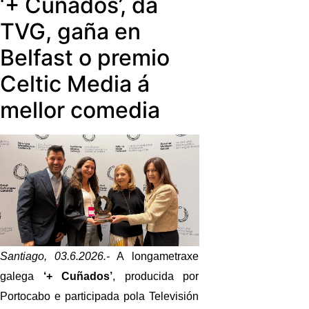
‘+ Cuñados’, da
sénior dos medios públicos no 2035.
xornalística dos próximos expertos.
TVG, gaña en
Tamén, a retención do talento,
formulando o interrogante de se
Belfast o premio
pode sobrevivir o actual modelo e se
Celtic Media á
os medios públicos teñen capacidade
real de competir polo mellor perfil no
mellor comedia
horizonte de 2035.
Santiago, 03.6.2026.-
A longametraxe
galega
‘+ Cuñados’
, producida por
Portocabo e participada pola Televisión