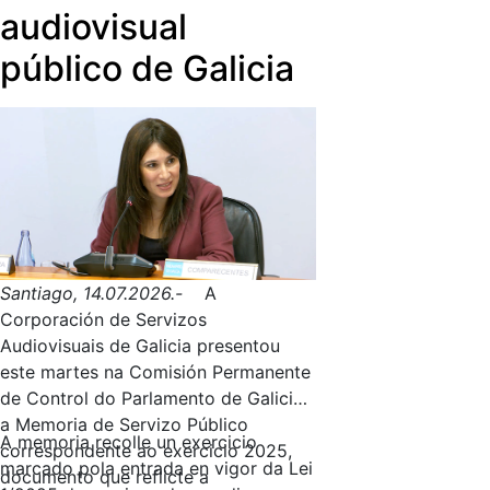
audiovisual
público de Galicia
Santiago, 14.07.2026.-
A
Corporación de Servizos
Audiovisuais de Galicia presentou
este martes na Comisión Permanente
de Control do Parlamento de Galicia
a Memoria de Servizo Público
A memoria recolle un exercicio
correspondente ao exercicio 2025,
marcado pola entrada en vigor da Lei
documento que reflicte a