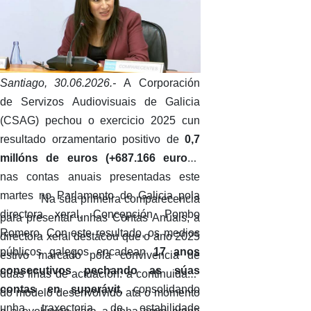
Santiago, 30.06.2026.-
A Corporación
de Servizos Audiovisuais de Galicia
(CSAG) pechou o exercicio 2025 cun
resultado orzamentario positivo de
0,7
millóns de euros (+687.166 euros)
,
nas contas anuais presentadas este
martes no Parlamento de Galicia pola
Na súa primeira comparecencia
directora xeral, Concepción Pombo
para presentar unhas Contas Anuais, a
Romero. Con este resultado, os medios
directora xeral destacou que o ano 2025
públicos galegos encadean
17 anos
estivo marcado pola convivencia de
consecutivos pechando as súas
dúas liñas de actuación: a continuidade
contas en superávit
, consolidando
do modelo desenvolvido ata o momento
unha traxectoria de estabilidade