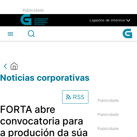
Noticias Corporativas - CSAG
Publicidade
Skip to Main Content
Ligazóns de interese
Noticias corporativas
RSS
Publicidade
FORTA abre
Publicidade
convocatoria para
Publicidade
a produción da súa