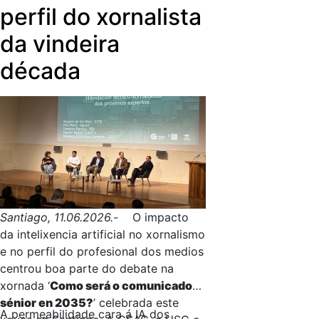
Fernández
.
baseada no libro ‘A mellor sopa do
perfil do xornalista
mundo’, mentres que o accésit viaxa
da vindeira
ata Narón, ao CPI do Feal, pola curta
‘Hai alguén máis feroz ca min?’.
década
Santiago, 11.06.2026.-
O impacto
da intelixencia artificial no xornalismo
e no perfil do profesional dos medios
centrou boa parte do debate na
xornada ‘
Como será o comunicador
sénior en 2035?
’ celebrada este
A permeabilidade cara á IA dos