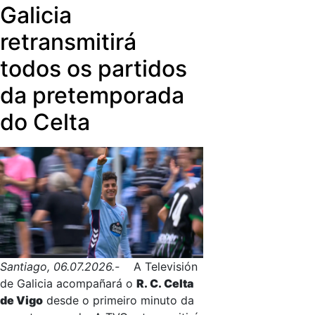
Canal 9, onde foi xefe de produción e
Galicia
produtor de informativos, ademais de
retransmitirá
enviado especial para diversos
acontecementos internacionais.
todos os partidos
da pretemporada
do Celta
Santiago, 06.07.2026.-
A Televisión
de Galicia acompañará o
R. C. Celta
de Vigo
desde o primeiro minuto da