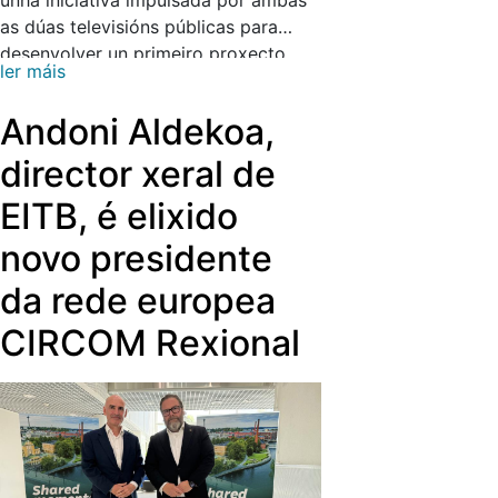
unha iniciativa impulsada por ambas
as dúas televisións públicas para
desenvolver un primeiro proxecto
ler máis
conxunto de ficción e abrir novas
vías de colaboración creativa entre
Andoni Aldekoa,
personaxes e produtoras dos dous
territorios.
director xeral de
EITB, é elixido
novo presidente
da rede europea
CIRCOM Rexional