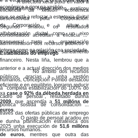
e a evolución cara a unha nova etapa
A directora xeral puxo en valor a
económica e rigor na xestión.
multiplataforma
. Neste marco, explicou
eficiencia da xestión económica
que se está a reforzar a estratexia
dixital
desenvolvida pola Corporación.
da Corporación e a situar a
Segundo sinalou, os resultados
alfabetización dixital como un eixo
consolidados acreditan a eficacia da
transversal, tanto na organización
administración dos recursos públicos e
interna como na relación coa sociedade.
o continuo proceso de saneamento
Estabilidade do emprego
financeiro. Nesta liña, lembrou que a
anterior e a actual dirección dos medios
No ámbito dos recursos
públicos, gracias a unha xestión
humanos, Concepción Pombo destacou
eficiente e en equilibrio, lograron reducir
a "completa estabilización do
100% do
xa
case o 92% da débeda herdada en
cadro de persoal", resultado dunha
2009
, que ascendía a
51 millóns de
política sostida de consolidación a
euros
.
través das ofertas públicas de emprego
O gasto de persoal acadou en
e dunha planificación estratéxica dos
2025 unha execución de
51,6 millóns
recursos humanos.
de euros
, mentres que outra das