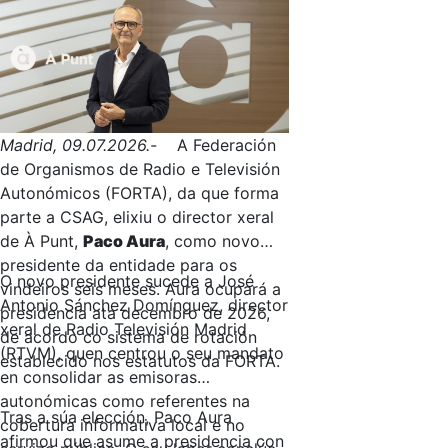
Madrid, 09.07.2026.-
A Federación
de Organismos de Radio e Televisión
Autonómicos (FORTA), da que forma
parte a CSAG, elixiu o director xeral
de À Punt,
Paco Aura
, como novo
presidente da entidade para os
O novo presidente sucede a José
vindeiros seis meses. Aura ocupará a
Antonio Sánchez Domínguez, director
presidencia ata decembro de 2026,
xeral de Radio Televisión Madrid
de acordo co sistema de rotación
(RTVM), quen centrou o seu mandato
establecido nos estatutos da FORTA.
en consolidar as emisoras
autonómicas como referentes na
Tras a súa elección, Paco Aura
cobertura informativa local e no
afirmou que asume a presidencia con