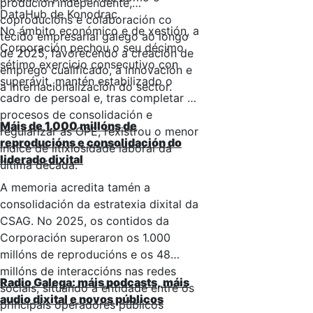
produción independente,
DataHub de Konodrac.
coproducións e colaboración co
No ámbito económico e de xestión, a
tecido empresarial galego ao longo
Corporación pechou o seu décimo
de 2025, favorecendo a creación de
sétimo exercicio consecutivo con
emprego cualificado, a innovación e
superávit, mantén estabilizado o
a internacionalización do sector.
cadro de persoal e, tras completar os
procesos de consolidación e
Máis de 1.000 millóns de
regularizar as OPE, rexistrou o menor
reproducións e consolidación do
índice de litixiosidade laboral da
liderado dixital
última década.
A memoria acredita tamén a
consolidación da estratexia dixital da
CSAG. No 2025, os contidos da
Corporación superaron os 1.000
millóns de reproducións e os 48
millóns de interaccións nas redes
Radio Galega: máis podcasts, máis
sociais, situando a entidade entre os
audio dixital e novos públicos
principais operadores públicos