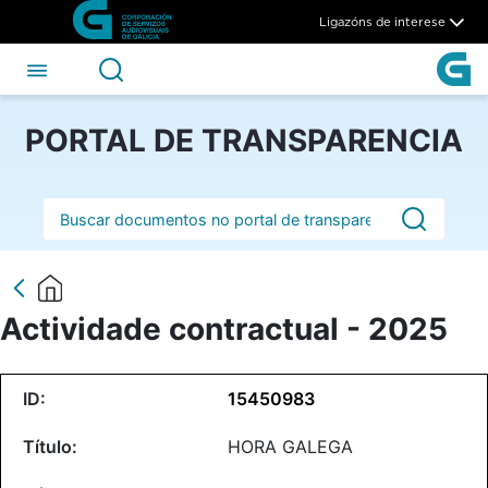
Actividade contractual - 202
Skip to Main Content
Ligazóns de interese
PORTAL DE TRANSPARENCIA
Barra de busca
Actividade contractual - 2025
15450983
HORA GALEGA