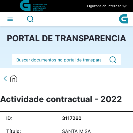
Actividade contractual - 202
Skip to Main Content
Ligazóns de interese
PORTAL DE TRANSPARENCIA
Barra de busca
Actividade contractual - 2022
3117260
SANTA MISA