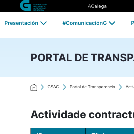
Actividade contractual - 202
Skip to Main Content
AGalega
Presentación
#ComunicaciónG
P
PORTAL DE TRANS
CSAG
Portal de Transparencia
Acti
Actividade contract