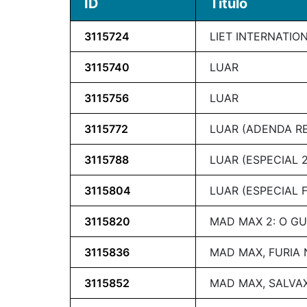
ID
Título
3115724
LIET INTERNATIO
3115740
LUAR
3115756
LUAR
3115772
LUAR (ADENDA R
3115788
LUAR (ESPECIAL 
3115804
LUAR (ESPECIAL 
3115820
MAD MAX 2: O G
3115836
MAD MAX, FURIA
3115852
MAD MAX, SALVA