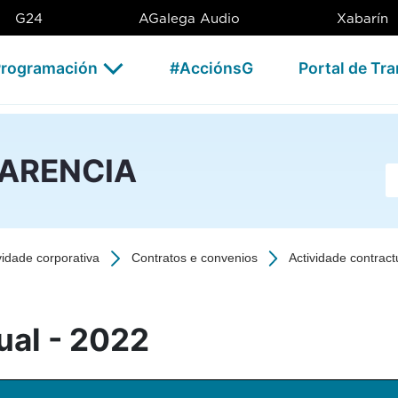
2 - CSAG
G24
AGalega Audio
Xabarín
rogramación
#AcciónsG
Portal de Tr
PARENCIA
Ba
vidade corporativa
Contratos e convenios
Actividade contract
ual - 2022