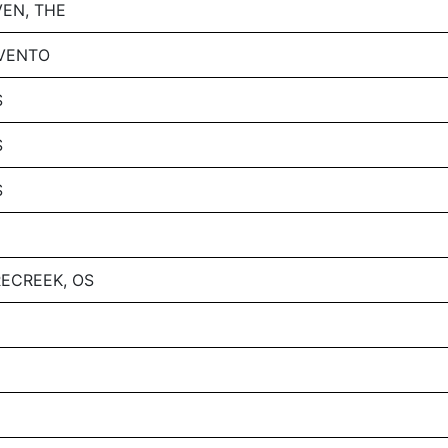
EN, THE
 VENTO
S
S
S
ECREEK, OS