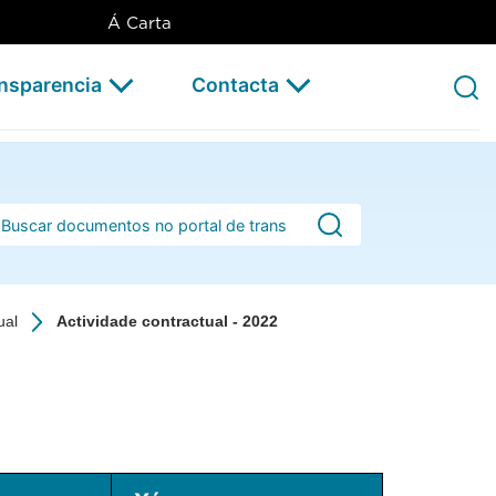
Á Carta
ansparencia
Contacta
rra de busca
ual
Actividade contractual - 2022