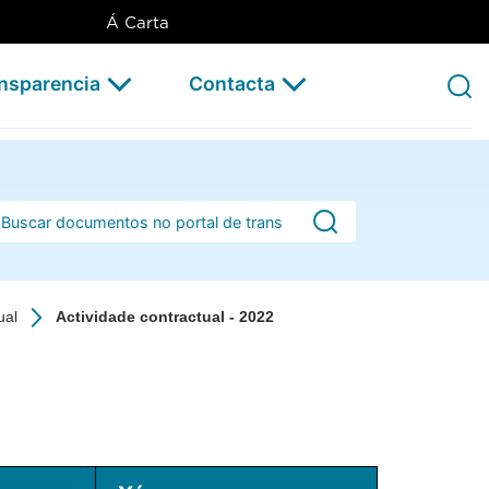
Á Carta
ansparencia
Contacta
rra de busca
ual
Actividade contractual - 2022