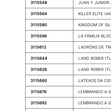
3115548
JUAN Y JUNIOR.
3115564
KILLER ELITE (
3115580
KINGDOM OF SI
3115596
LA FAMILIA BLO
3115612
LADRÓNS DE TR
3115644
LAND ROBER (T
3115628
LAND ROBER (T
3115660
LATEXOS DA CI
3115676
LEMBRANDO A G
3115692
LEMBRANDO A G