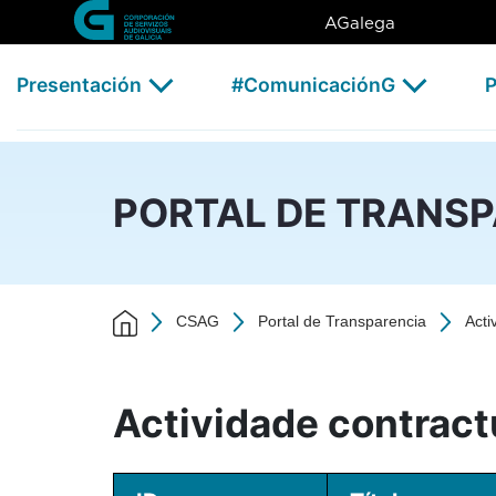
Actividade contractual - 202
Skip to Main Content
AGalega
Presentación
#ComunicaciónG
P
PORTAL DE TRANS
CSAG
Portal de Transparencia
Acti
Actividade contract