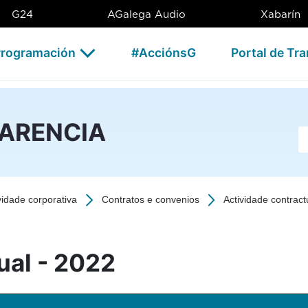
2 - CSAG
G24
AGalega Audio
Xabarín
rogramación
#AcciónsG
Portal de Tr
PARENCIA
Ba
vidade corporativa
Contratos e convenios
Actividade contract
ual - 2022