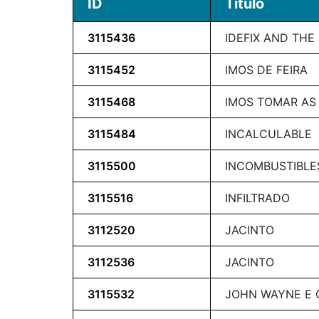
ID
Título
3115436
IDEFIX AND THE
3115452
IMOS DE FEIRA
3115468
IMOS TOMAR AS
3115484
INCALCULABLE
3115500
INCOMBUSTIBLE
3115516
INFILTRADO
3112520
JACINTO
3112536
JACINTO
3115532
JOHN WAYNE E