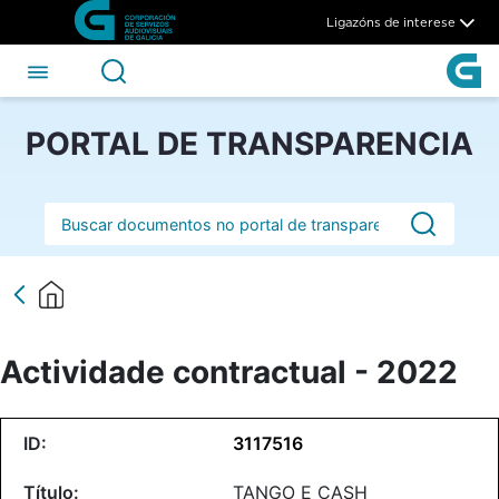
Actividade contractual - 202
Skip to Main Content
Ligazóns de interese
PORTAL DE TRANSPARENCIA
Barra de busca
Actividade contractual - 2022
3117516
TANGO E CASH