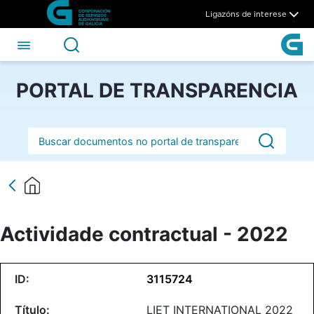
Actividade contractual - 202
Skip to Main Content
Ligazóns de interese
PORTAL DE TRANSPARENCIA
Barra de busca
Actividade contractual - 2022
3115724
LIET INTERNATIONAL 2022