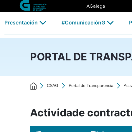
Actividade contractual - 202
Skip to Main Content
AGalega
Presentación
#ComunicaciónG
P
PORTAL DE TRANS
CSAG
Portal de Transparencia
Acti
Actividade contract