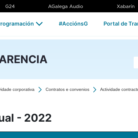
2 - CSAG
G24
AGalega Audio
Xabarín
rogramación
#AcciónsG
Portal de Tr
PARENCIA
Ba
vidade corporativa
Contratos e convenios
Actividade contract
ual - 2022