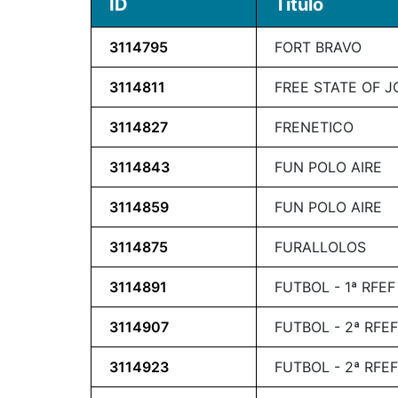
ID
Título
3114795
FORT BRAVO
3114811
FREE STATE OF J
3114827
FRENETICO
3114843
FUN POLO AIRE
3114859
FUN POLO AIRE
3114875
FURALLOLOS
3114891
FUTBOL - 1ª RFEF
3114907
FUTBOL - 2ª RFEF
3114923
FUTBOL - 2ª RFEF