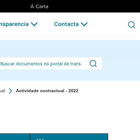
Á Carta
ansparencia
Contacta
rra de busca
ual
Actividade contractual - 2022