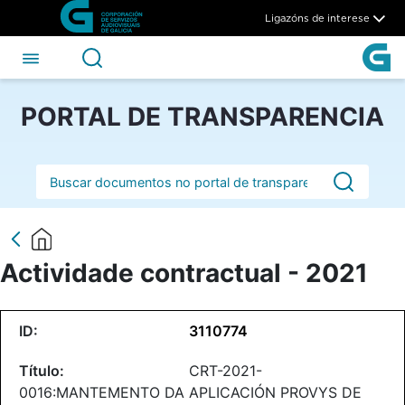
Actividade contractual - 202
Skip to Main Content
Ligazóns de interese
PORTAL DE TRANSPARENCIA
Barra de busca
Actividade contractual - 2021
3110774
CRT-2021-
0016:MANTEMENTO DA APLICACIÓN PROVYS DE