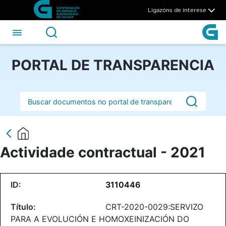
Actividade contractual - 202
Skip to Main Content
Ligazóns de interese
PORTAL DE TRANSPARENCIA
Barra de busca
Actividade contractual - 2021
3110446
CRT-2020-0029:SERVIZO
PARA A EVOLUCIÓN E HOMOXEINIZACIÓN DO