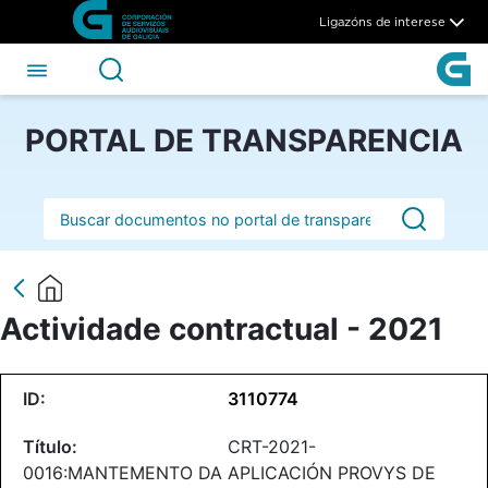
Actividade contractual - 202
Skip to Main Content
Ligazóns de interese
PORTAL DE TRANSPARENCIA
Barra de busca
Actividade contractual - 2021
3110774
CRT-2021-
0016:MANTEMENTO DA APLICACIÓN PROVYS DE