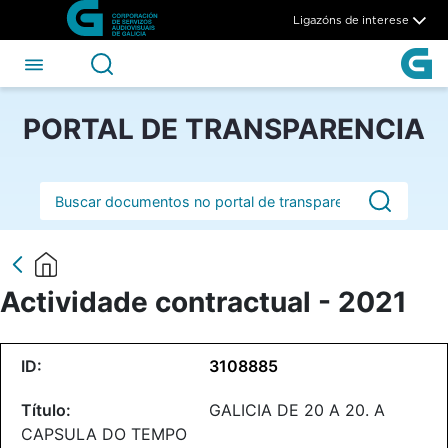
Actividade contractual - 202
Skip to Main Content
Ligazóns de interese
PORTAL DE TRANSPARENCIA
Barra de busca
Actividade contractual - 2021
3108885
GALICIA DE 20 A 20. A
CAPSULA DO TEMPO