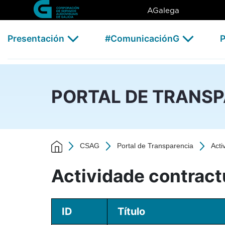
Actividade contractual - 202
Skip to Main Content
AGalega
Presentación
#ComunicaciónG
P
PORTAL DE TRANS
CSAG
Portal de Transparencia
Acti
Actividade contract
ID
Título