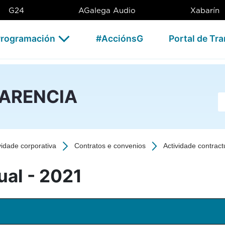
1 - CSAG
G24
AGalega Audio
Xabarín
rogramación
#AcciónsG
Portal de Tr
PARENCIA
Ba
vidade corporativa
Contratos e convenios
Actividade contract
ual - 2021