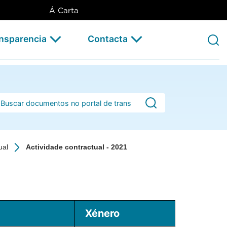
Á Carta
ansparencia
Contacta
rra de busca
ual
Actividade contractual - 2021
Xénero