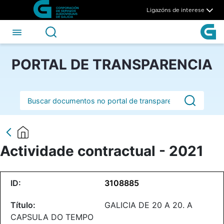
Actividade contractual - 202
Skip to Main Content
Ligazóns de interese
PORTAL DE TRANSPARENCIA
Barra de busca
Actividade contractual - 2021
3108885
GALICIA DE 20 A 20. A
CAPSULA DO TEMPO