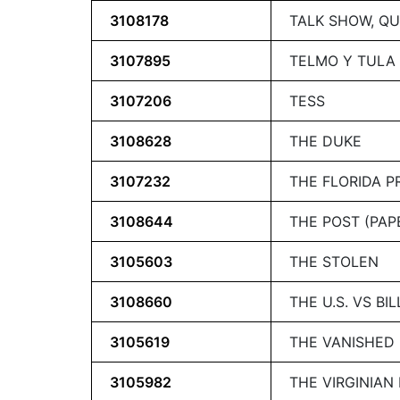
3108178
TALK SHOW, QU
3107895
TELMO Y TULA
3107206
TESS
3108628
THE DUKE
3107232
THE FLORIDA P
3108644
THE POST (PA
3105603
THE STOLEN
3108660
THE U.S. VS BI
3105619
THE VANISHED
3105982
THE VIRGINIAN 