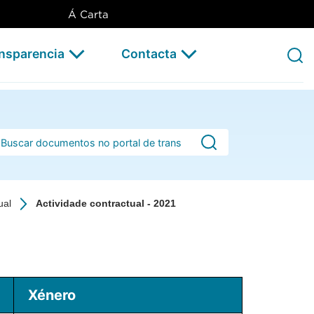
Á Carta
ansparencia
Contacta
rra de busca
ual
Actividade contractual - 2021
Xénero