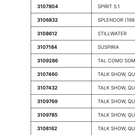
3107804
SPIRIT S.1
3106832
SPLENDOR (198
3108612
STILLWATER
3107184
SUSPIRIA
3109286
TAL COMO SO
3107460
TALK SHOW, QU
3107432
TALK SHOW, QU
3109769
TALK SHOW, QU
3109785
TALK SHOW, QU
3108162
TALK SHOW, QU