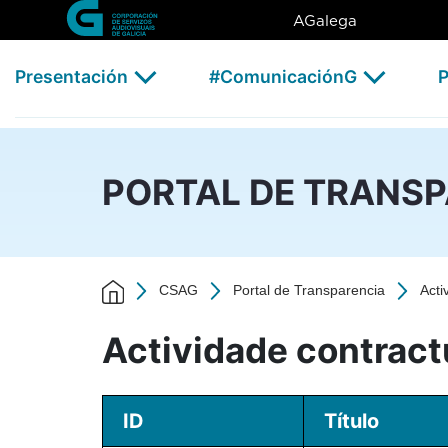
Actividade contractual - 202
Skip to Main Content
AGalega
Presentación
#ComunicaciónG
P
PORTAL DE TRANS
CSAG
Portal de Transparencia
Acti
Actividade contract
ID
Título