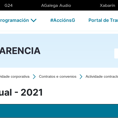
1 - CSAG
G24
AGalega Audio
Xabarín
rogramación
#AcciónsG
Portal de Tr
PARENCIA
Ba
vidade corporativa
Contratos e convenios
Actividade contract
ual - 2021