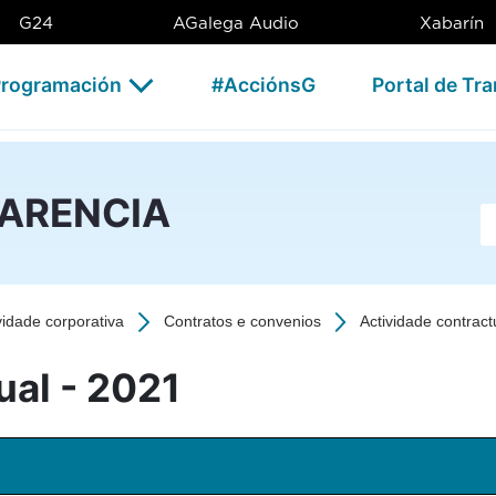
1 - CSAG
G24
AGalega Audio
Xabarín
rogramación
#AcciónsG
Portal de Tr
PARENCIA
Ba
vidade corporativa
Contratos e convenios
Actividade contract
ual - 2021