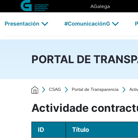
Actividade contractual - 202
Skip to Main Content
AGalega
Presentación
#ComunicaciónG
P
PORTAL DE TRANS
CSAG
Portal de Transparencia
Acti
Actividade contract
ID
Título