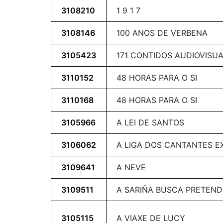
3108210
1 9 1 7
3108146
100 ANOS DE VERBENA
3105423
171 CONTIDOS AUDIOVISUA
3110152
48 HORAS PARA O SI
3110168
48 HORAS PARA O SI
3105966
A LEI DE SANTOS
3106062
A LIGA DOS CANTANTES E
3109641
A NEVE
3109511
A SARIÑA BUSCA PRETEN
3105115
A VIAXE DE LUCY