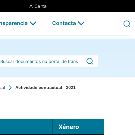
Á Carta
ansparencia
Contacta
rra de busca
ual
Actividade contractual - 2021
Xénero