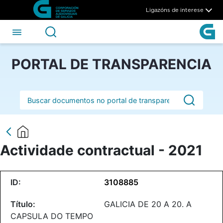
Actividade contractual - 202
Skip to Main Content
Ligazóns de interese
PORTAL DE TRANSPARENCIA
Barra de busca
Actividade contractual - 2021
3108885
GALICIA DE 20 A 20. A
CAPSULA DO TEMPO