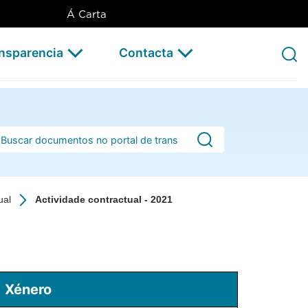
Á Carta
ansparencia
Contacta
rra de busca
ual
Actividade contractual - 2021
Xénero