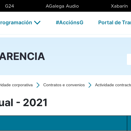
1 - CSAG
G24
AGalega Audio
Xabarín
rogramación
#AcciónsG
Portal de Tr
PARENCIA
Ba
vidade corporativa
Contratos e convenios
Actividade contract
ual - 2021