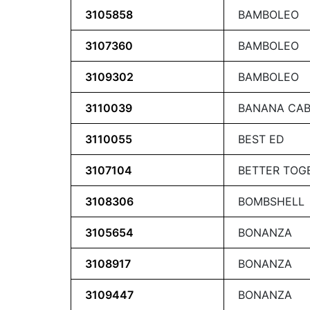
3105858
BAMBOLEO
3107360
BAMBOLEO
3109302
BAMBOLEO
3110039
BANANA CA
3110055
BEST ED
3107104
BETTER TOG
3108306
BOMBSHELL
3105654
BONANZA
3108917
BONANZA
3109447
BONANZA