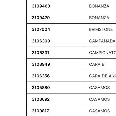
3109463
BONANZA
3109479
BONANZA
3107004
BRIMSTONE
3106309
CAMPANADA
3106331
CAMPIONATO
3108949
CARA B
3106356
CARA DE AN
3105880
CASAMOS
3108692
CASAMOS
3109817
CASAMOS