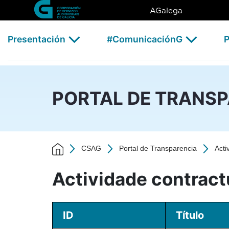
Actividade contractual - 202
Skip to Main Content
AGalega
Presentación
#ComunicaciónG
P
PORTAL DE TRANS
CSAG
Portal de Transparencia
Acti
Actividade contract
ID
Título