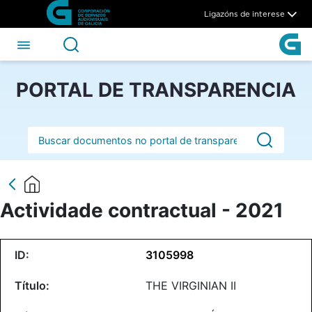
Actividade contractual - 202
Skip to Main Content
Ligazóns de interese
PORTAL DE TRANSPARENCIA
Barra de busca
Actividade contractual - 2021
3105998
THE VIRGINIAN II