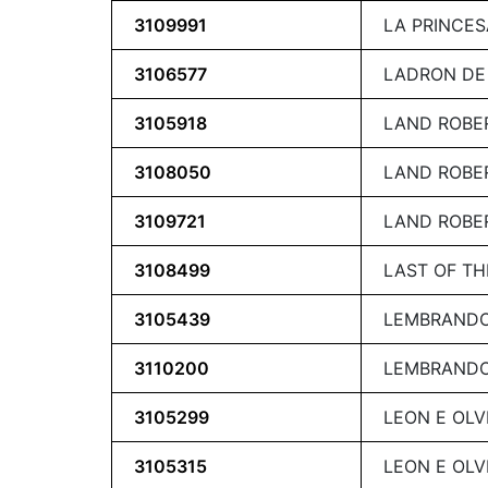
3109991
LA PRINCE
3106577
LADRON DE 
3105918
LAND ROBE
3108050
LAND ROBE
3109721
LAND ROBE
3108499
LAST OF T
3105439
LEMBRANDO
3110200
LEMBRANDO
3105299
LEON E OLV
3105315
LEON E OLV