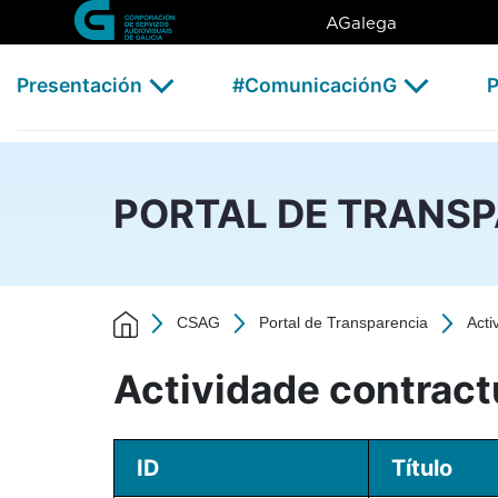
Actividade contractual - 202
Skip to Main Content
AGalega
Presentación
#ComunicaciónG
P
PORTAL DE TRANS
CSAG
Portal de Transparencia
Acti
Actividade contract
ID
Título