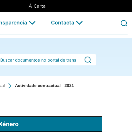
Á Carta
ansparencia
Contacta
rra de busca
ual
Actividade contractual - 2021
Xénero