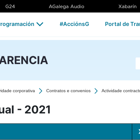
1 - CSAG
G24
AGalega Audio
Xabarín
rogramación
#AcciónsG
Portal de Tr
PARENCIA
Ba
vidade corporativa
Contratos e convenios
Actividade contract
ual - 2021