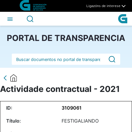
Actividade contractual - 202
Skip to Main Content
Ligazóns de interese
PORTAL DE TRANSPARENCIA
Barra de busca
Actividade contractual - 2021
3109061
FESTIGALIANDO