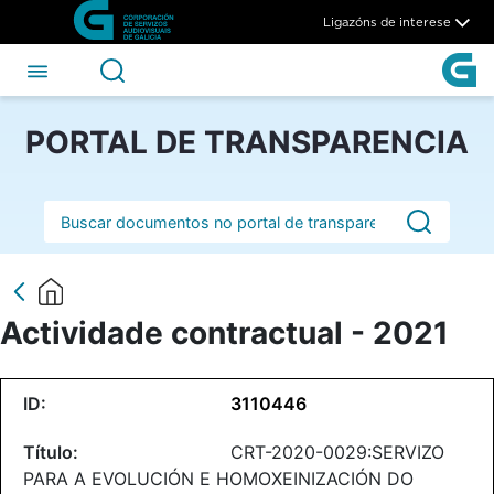
Actividade contractual - 202
Skip to Main Content
Ligazóns de interese
PORTAL DE TRANSPARENCIA
Barra de busca
Actividade contractual - 2021
3110446
CRT-2020-0029:SERVIZO
PARA A EVOLUCIÓN E HOMOXEINIZACIÓN DO