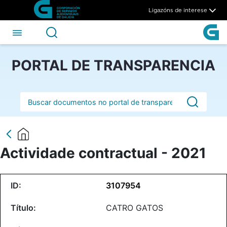
Actividade contractual - 202
Skip to Main Content
Ligazóns de interese
PORTAL DE TRANSPARENCIA
Barra de busca
Actividade contractual - 2021
3107954
CATRO GATOS