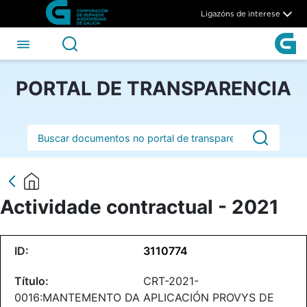
Actividade contractual - 202
Skip to Main Content
Ligazóns de interese
PORTAL DE TRANSPARENCIA
Barra de busca
Actividade contractual - 2021
3110774
CRT-2021-
0016:MANTEMENTO DA APLICACIÓN PROVYS DE