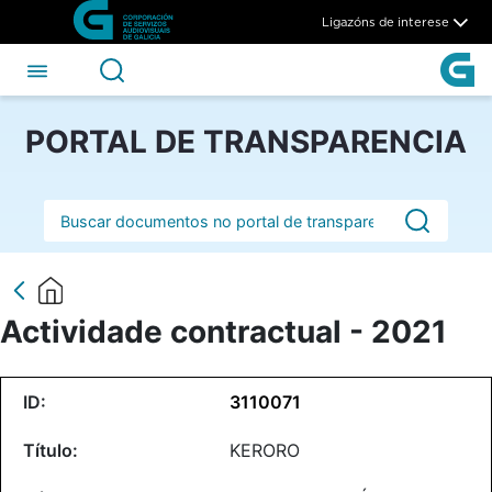
Actividade contractual - 202
Skip to Main Content
Ligazóns de interese
PORTAL DE TRANSPARENCIA
Barra de busca
Actividade contractual - 2021
3110071
KERORO