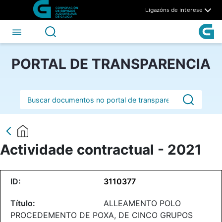
Actividade contractual - 202
Skip to Main Content
Ligazóns de interese
PORTAL DE TRANSPARENCIA
Barra de busca
Actividade contractual - 2021
3110377
ALLEAMENTO POLO
PROCEDEMENTO DE POXA, DE CINCO GRUPOS