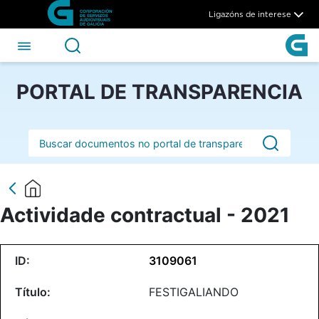
Actividade contractual - 202
Skip to Main Content
Ligazóns de interese
PORTAL DE TRANSPARENCIA
Barra de busca
Actividade contractual - 2021
3109061
FESTIGALIANDO