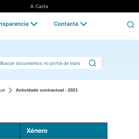
Á Carta
ansparencia
Contacta
rra de busca
ual
Actividade contractual - 2021
Xénero