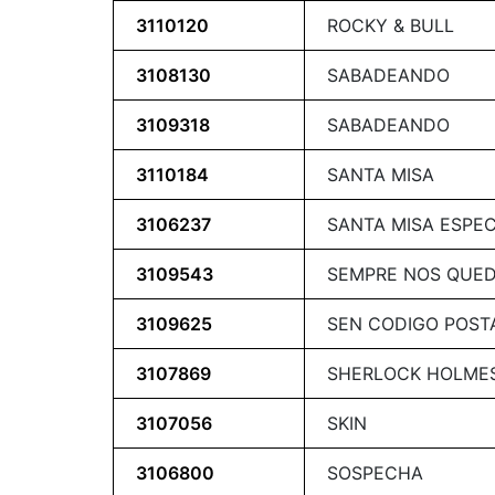
3110120
ROCKY & BULL
3108130
SABADEANDO
3109318
SABADEANDO
3110184
SANTA MISA
3106237
SANTA MISA ESPE
3109543
SEMPRE NOS QUED
3109625
SEN CODIGO POST
3107869
SHERLOCK HOLME
3107056
SKIN
3106800
SOSPECHA