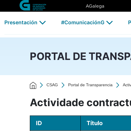
Actividade contractual - 202
Skip to Main Content
AGalega
Presentación
#ComunicaciónG
P
PORTAL DE TRANS
CSAG
Portal de Transparencia
Acti
Actividade contract
ID
Título