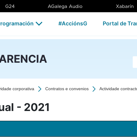
1 - CSAG
G24
AGalega Audio
Xabarín
rogramación
#AcciónsG
Portal de Tr
PARENCIA
Ba
vidade corporativa
Contratos e convenios
Actividade contract
ual - 2021