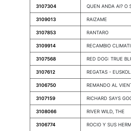
3107304
QUEN ANDA AI? O
3109013
RAIZAME
3107853
RANTARO
3109914
RECAMBIO CLIMAT
3107568
RED DOG: TRUE BL
3107612
REGATAS - EUSKOL
3106750
REMANDO AL VIEN
3107159
RICHARD SAYS GO
3108066
RIVER WILD, THE
3106774
ROCIO Y SUS HER