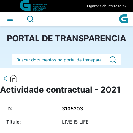
Actividade contractual - 202
Skip to Main Content
Ligazóns de interese
PORTAL DE TRANSPARENCIA
Barra de busca
Actividade contractual - 2021
3105203
LIVE IS LIFE